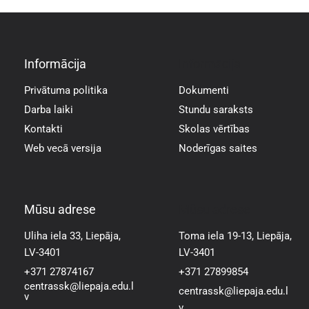
Informācija
Informācija
Privātuma politika
Dokumenti
Darba laiki
Stundu saraksts
Kontakti
Skolas vērtības
Web vecā versija
Noderīgas saites
Mūsu adrese
Mūsu adrese
Uliha iela 33, Liepāja,
Toma iela 19-13, Liepāja,
LV-3401
LV-3401
+371 27874167
+371 27899854
centrassk@liepaja.edu.l
centrassk@liepaja.edu.l
v
v