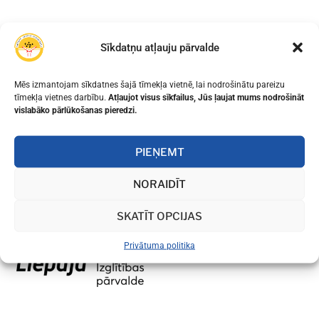
Sīkdatņu atļauju pārvalde
Mēs izmantojam sīkdatnes šajā tīmekļa vietnē, lai nodrošinātu pareizu
tīmekļa vietnes darbību.
Atļaujot visus sīkfailus, Jūs ļaujat mums nodrošināt
vislabāko pārlūkošanas pieredzi.
PIEŅEMT
NORAIDĪT
SKATĪT OPCIJAS
Privātuma politika